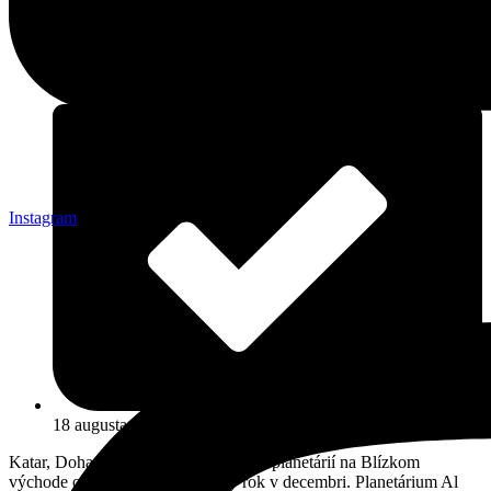
Instagram
18 augusta, 2019
Katar, Doha Jedno z najmodernejších planetárií na Blízkom
východe otvorili v Katare minulý rok v decembri. Planetárium Al