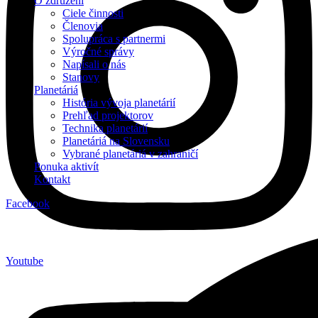
O združení
Ciele činnosti
Členovia
Spolupráca s partnermi
Výročné správy
Napísali o nás
Stanovy
Planetáriá
História vývoja planetárií
Prehľad projektorov
Technika planetárií
Planetáriá na Slovensku
Vybrané planetáriá v zahraničí
Ponuka aktivít
Kontakt
Facebook
Youtube