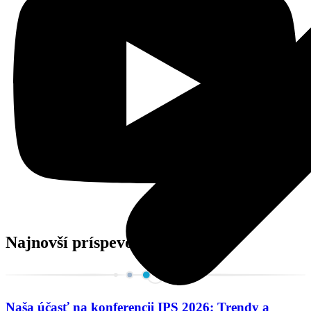
Najnovší príspevok
Naša účasť na konferencii IPS 2026: Trendy a