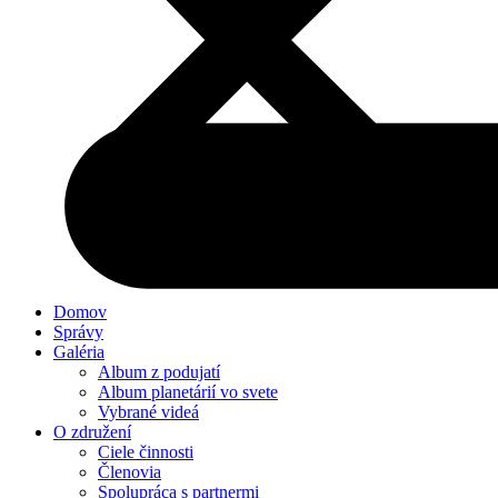
Domov
Správy
Galéria
Album z podujatí
Album planetárií vo svete
Vybrané videá
O združení
Ciele činnosti
Členovia
Spolupráca s partnermi