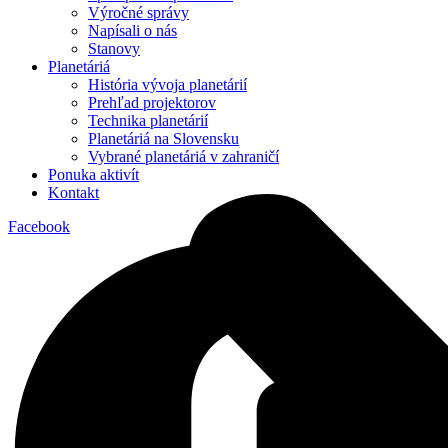
Výročné správy
Napísali o nás
Stanovy
Planetáriá
História vývoja planetárií
Prehľad projektorov
Technika planetárií
Planetáriá na Slovensku
Vybrané planetáriá v zahraničí
Ponuka aktivít
Kontakt
Facebook