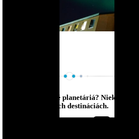
Katar
Články
Kde pribudli nové planetáriá? Niektoré v
skutku v exotických destináciách.