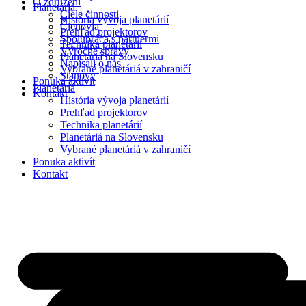
O združení
Planetáriá
Ciele činnosti
História vývoja planetárií
Členovia
Prehľad projektorov
Spolupráca s partnermi
Technika planetárií
Výročné správy
Planetáriá na Slovensku
Napísali o nás
Vybrané planetáriá v zahraničí
Stanovy
Ponuka aktivít
Planetáriá
Kontakt
História vývoja planetárií
Prehľad projektorov
Technika planetárií
Planetáriá na Slovensku
Vybrané planetáriá v zahraničí
Ponuka aktivít
Kontakt