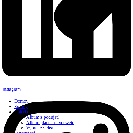
Instagram
Domov
Správy
Galéria
Album z podujatí
Album planetárií vo svete
Vybrané videá