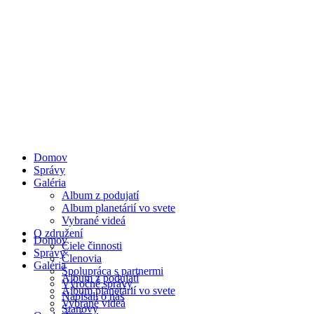
Domov
Správy
Galéria
Album z podujatí
Album planetárií vo svete
Vybrané videá
O združení
Domov
Ciele činnosti
Správy
Členovia
Galéria
Spolupráca s partnermi
Album z podujatí
Výročné správy
Album planetárií vo svete
Napísali o nás
Vybrané videá
Stanovy