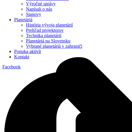
Výročné správy
Napísali o nás
Stanovy
Planetáriá
História vývoja planetárií
Prehľad projektorov
Technika planetárií
Planetáriá na Slovensku
Vybrané planetáriá v zahraničí
Ponuka aktivít
Kontakt
Facebook