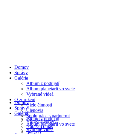
Domov
Správy
Galéria
Album z podujatí
Album planetárií vo svete
Vybrané videá
O združení
Domov
Ciele činnosti
Správy
Členovia
Galéria
Spolupráca s partnermi
Album z podujatí
Výročné správy
Album planetárií vo svete
Napísali o nás
Vybrané videá
Stanovy