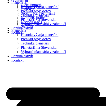
O združení
Planetáriá
Ciele činnosti
História vývoja planetárií
Členovia
Prehľad projektorov
Spolupráca s partnermi
Technika planetárií
Výročné správy
Planetáriá na Slovensku
Napísali o nás
Vybrané planetáriá v zahraničí
Stanovy
Ponuka aktivít
Planetáriá
Kontakt
História vývoja planetárií
Prehľad projektorov
Technika planetárií
Planetáriá na Slovensku
Vybrané planetáriá v zahraničí
Ponuka aktivít
Kontakt