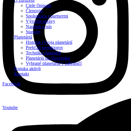
O združení
Ciele činnosti
Členovia
Spolupráca s partnermi
Výročné správy
Napísali o nás
Stanovy
Planetáriá
História vývoja planetárií
Prehľad projektorov
Technika planetárií
Planetáriá na Slovensku
Vybrané planetáriá v zahraničí
Ponuka aktivít
Kontakt
Facebook
Youtube