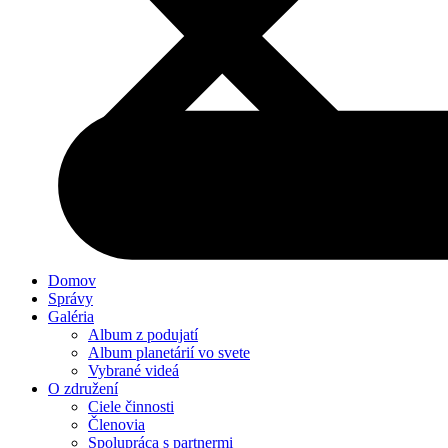
Domov
Správy
Galéria
Album z podujatí
Album planetárií vo svete
Vybrané videá
O združení
Ciele činnosti
Členovia
Spolupráca s partnermi