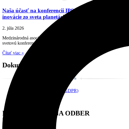
Naša účasť na konferencii IPS 2026: Trendy a
inovácie zo sveta planetárií
2. júla 2026
Medzinárodná asociácia planetárií (IPS) organizuje každý druhý rok
svetovú konferenciu
Čítať viac »
Dokumenty
Ochrana osobných údajov (GDPR)
Cookie policy
Stanovy
PRIHLÁSTE SA NA ODBER
NOVINIEK!