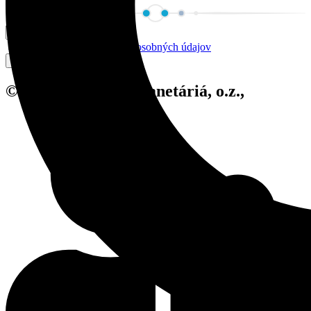
Súhlasím so
spracovaním osobných údajov
Odoberať
© 2024 Slovenské planetáriá, o.z.,