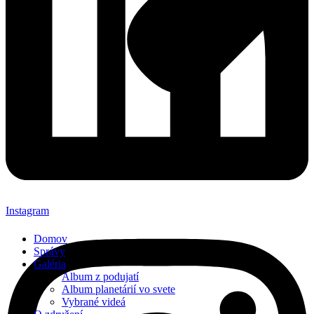
Instagram
Domov
Správy
Galéria
Album z podujatí
Album planetárií vo svete
Vybrané videá