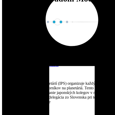
Kameň
Ďalšie články
Naša účasť na konferencii IPS 2026: Trendy a
inovácie zo sveta planetárií
2. júla 2026
Medzinárodná asociácia planetárií (IPS) organizuje každý druhý rok
svetovú konferenciu pre odborníkov na planetáriá. Tento rok sa zišlo
vyše 600 účastníkov na pozvanie japonských kolegov v meste
Fukuoka na ostrove Kjúšú a delegácia zo Slovenska pri tom
nemohla chýbať. Konferencie
Čítať viac »