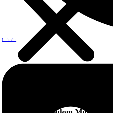
Linkedin
Domovská stránka
»
Správy
»
Nezaradené
»
Prechádzka hviezdami
nad historickým hradom Modrý Kameň
Prechádzka hviezdami nad
historickým hradom Modrý