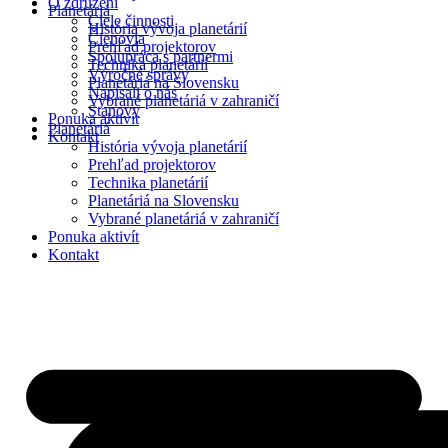
O združení
Planetáriá
Ciele činnosti
História vývoja planetárií
Členovia
Prehľad projektorov
Spolupráca s partnermi
Technika planetárií
Výročné správy
Planetáriá na Slovensku
Napísali o nás
Vybrané planetáriá v zahraničí
Stanovy
Ponuka aktivít
Planetáriá
Kontakt
História vývoja planetárií
Prehľad projektorov
Technika planetárií
Planetáriá na Slovensku
Vybrané planetáriá v zahraničí
Ponuka aktivít
Kontakt