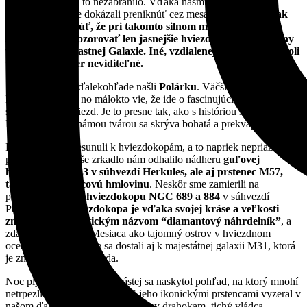
túžbe po poznaní to nezabránilo. Vďaka nášmu silnému
ďalekohľadu sme dokázali preniknúť cez mesačnú žiaru.
Je však
dôležité spomenúť, že pri takomto silnom mesačnom svite je
možné z DSO pozorovať len jasnejšie hviezdokopy a hmloviny
v rámci našej vlastnej Galaxie. Iné, vzdialenejšie galaxie, by boli
v tej žiari takmer neviditeľné.
Ako prvú sme v ďalekohľade našli
Polárku
. Väčšina ľudí ju pozná
len ako Severku, no málokto vie, že ide o fascinujúci hviezdny
systém dvoch hviezd. Je to presne tak, ako s históriou Modrého
Kameňa – pod známou tvárou sa skrýva bohatá a prekvapivá realita.
Potom sme sa presunuli k hviezdokopám, a to napriek nepriaznivým
podmienkam. Naše zrkadlo nám odhalilo nádheru
guľovej
hviezdokopy M13 v súhvezdí Herkules, ale aj prstenec M57,
takzvanú prstencovú hmlovinu
. Neskôr sme zamierili na
prekrásnu
dvojitú hviezdokopu NGC 689 a 884
v súhvezdí
Perzeus.
Táto hviezdokopa je vďaka svojej kráse a veľkosti
známa aj pod poetickým názvom “diamantový náhrdelník”
, a
zdala sa byť v žiari Mesiaca ako tajomný ostrov v hviezdnom
oceáne. Napokon sme sa dostali aj k majestátnej galaxii M31, ktorá
je známa ako Androméda.
Noc plynula a po pol jedenástej sa naskytol pohľad, na ktorý mnohí
netrpezlivo čakali –
Saturn
. S jeho ikonickými prstencami vyzeral v
našom ďalekohľade ako miniatúrny drahokam, tichý vládca