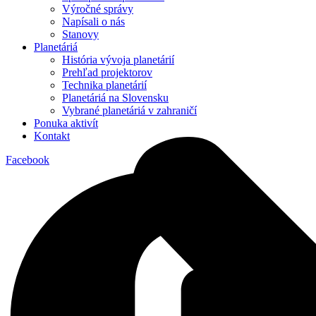
Výročné správy
Napísali o nás
Stanovy
Planetáriá
História vývoja planetárií
Prehľad projektorov
Technika planetárií
Planetáriá na Slovensku
Vybrané planetáriá v zahraničí
Ponuka aktivít
Kontakt
Facebook