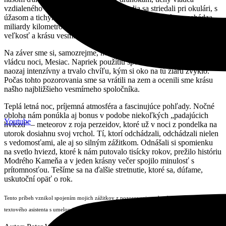
vzdialeného vesmírneho kráľovstva. Ľudia sa striedali pri okulári, s
úžasom a tichým rešpektom hľadeli na planétu, ktorá sa nachádza
miliardy kilometrov ďaleko. Práve v takej chvíli si človek uvedomí
veľkosť a krásu vesmíru.
Na záver sme si, samozrejme, nemohli nechať ujsť ani samotného
vládcu noci, Mesiac. Napriek použitiu špeciálneho filtra bol jeho jas
naozaj intenzívny a trvalo chvíľu, kým si oko na tú žiaru zvyklo.
Počas tohto pozorovania sme sa vrátili na zem a ocenili sme krásu
našho najbližšieho vesmírneho spoločníka.
Teplá letná noc, príjemná atmosféra a fascinujúce pohľady. Nočné
obloha nám ponúkla aj bonus v podobe niekoľkých „padajúcich
Youtube
hviezd“ – meteorov z roja perzeidov, ktoré už v noci z pondelka na
utorok dosiahnu svoj vrchol. Tí, ktorí odchádzali, odchádzali nielen
s vedomosťami, ale aj so silným zážitkom. Odnášali si spomienku
na svetlo hviezd, ktoré k nám putovalo tisícky rokov, prežilo históriu
Modrého Kameňa a v jeden krásny večer spojilo minulosť s
prítomnosťou. Tešíme sa na ďalšie stretnutie, ktoré sa, dúfame,
uskutoční opäť o rok.
Tento príbeh vznikol spojením mojich zážitkov z pozorovania na hrade Modrý Kameň a
textového asistenta s umelou inteligenciou, ktorý pomohol s jeho štylizáciou.