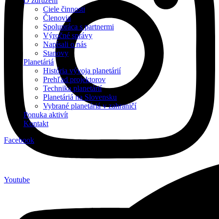
O združení
Ciele činnosti
Členovia
Spolupráca s partnermi
Výročné správy
Napísali o nás
Stanovy
Planetáriá
História vývoja planetárií
Prehľad projektorov
Technika planetárií
Planetáriá na Slovensku
Vybrané planetáriá v zahraničí
Ponuka aktivít
Kontakt
Facebook
Youtube