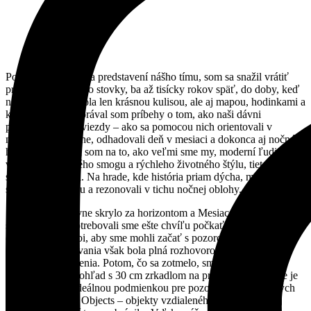
Po úvodnom slove a predstavení nášho tímu, som sa snažil vrátiť
prítomných v čase o stovky, ba až tisícky rokov späť, do doby, keď
nočná obloha nebola len krásnou kulisou, ale aj mapou, hodinkami a
kalendárom. Rozprával som príbehy o tom, ako naši dávni
predkovia čítali hviezdy – ako sa pomocou nich orientovali v
nehostinnom teréne, odhadovali deň v mesiaci a dokonca aj nočnú
hodinu. Poukázal som na to, ako veľmi sme my, moderní ľudia,
vplyvom svetelného smogu a rýchleho životného štýlu, tieto prastaré
schopnosti stratili. Na hrade, kde história priam dýcha, mali tieto
slová zvláštnu silu a rezonovali v tichu nočnej oblohy.
Slnko sa definitívne skrylo za horizontom a Mesiac v splne začal
stúpať vyššie. Potrebovali sme ešte chvíľu počkať, kým sa tma
dostatočne prehĺbi, aby sme mohli začať s pozorovaním. Táto
polhodina očakávania však bola plná rozhovorov, otázok a
zdieľania si nadšenia. Potom, čo sa zotmelo, sme namierili náš
Dobsonov ďalekohľad s 30 cm zrkadlom na prvé ciele. Hoci nie je
Mesiac v splne ideálnou podmienkou pre pozorovanie takzvaných
DSO (Deep Sky Objects – objekty vzdialeného vesmíru), našej