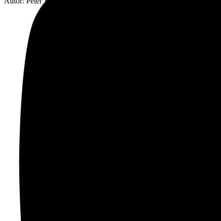
Autor: Peter Wachter
Autor článku s kastelánkou hradu Dášou Ďuríkovou,
lektormi Martinom Balogom (OZ Amatérska
Astronómia) a Nikoletou Budayovou