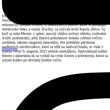
Čítať viac »
Hrad Modrý Kameň, tichý svedok storočí plynúcich nad stredným
Slovenskom, sa v jeden výnimočný víkend premenil na plátno pre
nekonečné divadlo hviezd. Z historických múrov, ktoré si pamätajú
stredoveké bitky a osudy šľachty, sa ozývali tiché šepoty údivu. Aj
keď sa nám Mesiac v splne, mocný vládca nočnej oblohy, rozhodol
sťažiť podmienky, jeho žiarivá prítomnosť dodala celému večeru
osobitnú, takmer magickú atmosféru. Pre približne päťdesiat
nadšených návštevníkov, ktorí sa zišli na nádvorí hradu, to však v
Instagram
sobotu večer 9. augusta 2025 nebolo prekážkou. Sprevádzaní naším
tímom z planetária.sk sa vydali na cestu časom a priestorom, ktorá sa
začala krátko po deviatej hodine večer.