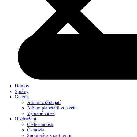
Domov
Správy
Galéria
Album z podujatí
Album planetárií vo svete
Vybrané videá
O združení
Ciele činnosti
Členovia
Spolupráca s partnermi