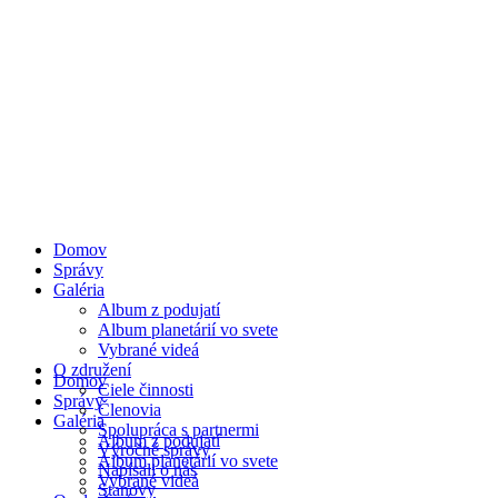
Domov
Správy
Galéria
Album z podujatí
Album planetárií vo svete
Vybrané videá
O združení
Domov
Ciele činnosti
Správy
Členovia
Galéria
Spolupráca s partnermi
Album z podujatí
Výročné správy
Album planetárií vo svete
Napísali o nás
Vybrané videá
Stanovy