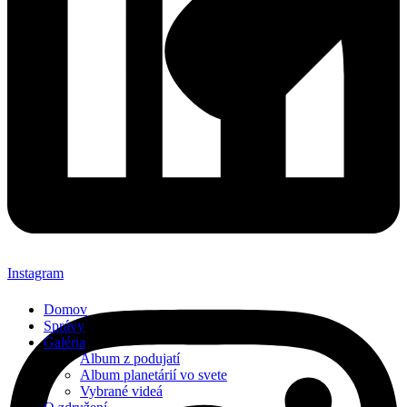
Instagram
Domov
Správy
Galéria
Album z podujatí
Album planetárií vo svete
Vybrané videá