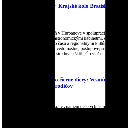
„Čo vieš o hviezdach?“ Krajské kolo Bratislavského
kraja 2026
24. marca 2026
Slovenská ústredná hvezdáreň v Hurbanove v spolupráci s
hvezdárňami a planetáriami, astronomickými kabinetmi, osvetovými
strediskami, centrami voľného času a regionálnymi kultúrnymi
centrami vyhlasuje 36. ročník vedomostnej postupovej súťaže pre
žiačky a žiakov základných a stredných škôl „Čo vieš o
hviezdach?“. Súťaž
Čítať viac »
Od ananásovej pizze po čierne diery: Vesmírny
piatok nadchol deti aj rodičov
24. marca 2026
Piatok 13. marca 2026 sa niesol v znamení detských úsmevov a
témy vesmíru. Organizačný tím projektu Tempus Universum v
spolupráci s Fakultou matematiky, fyziky a informatiky (FMFI)
Univerzity Komenského a ďalšími partnermi zorganizoval
vzdelávacie podujatie s názvom Vesmírny piatok. Priestory