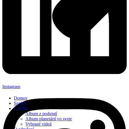
Instagram
Domov
Správy
Galéria
Album z podujatí
Album planetárií vo svete
Vybrané videá