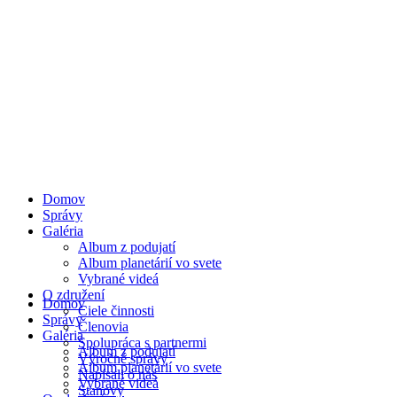
Domov
Správy
Galéria
Album z podujatí
Album planetárií vo svete
Vybrané videá
O združení
Domov
Ciele činnosti
Správy
Členovia
Galéria
Spolupráca s partnermi
Album z podujatí
Výročné správy
Album planetárií vo svete
Napísali o nás
Vybrané videá
Stanovy