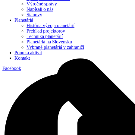
Výročné správy
Napísali o nás
Stanovy
Planetáriá
História vývoja planetárií
Prehľad projektorov
Technika planetárií
Planetáriá na Slovensku
Vybrané planetáriá v zahraničí
Ponuka aktivít
Kontakt
Facebook