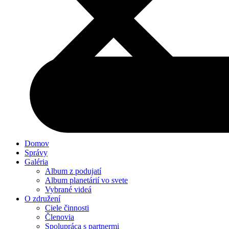
Domov
Správy
Galéria
Album z podujatí
Album planetárií vo svete
Vybrané videá
O združení
Ciele činnosti
Členovia
Spolupráca s partnermi