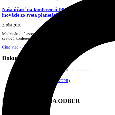
Naša účasť na konferencii IPS 2026: Trendy a
inovácie zo sveta planetárií
2. júla 2026
Medzinárodná asociácia planetárií (IPS) organizuje každý druhý rok
svetovú konferenciu
Čítať viac »
Dokumenty
Ochrana osobných údajov (GDPR)
Cookie policy
Stanovy
PRIHLÁSTE SA NA ODBER
NOVINIEK!