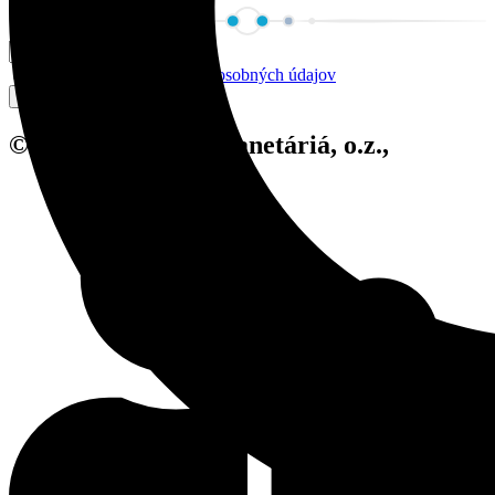
Súhlasím so
spracovaním osobných údajov
Odoberať
© 2024 Slovenské planetáriá, o.z.,