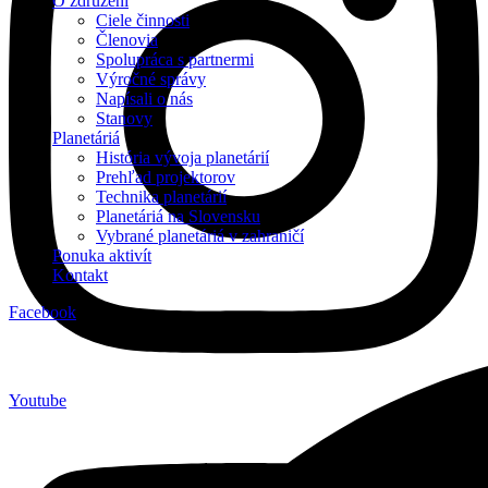
O združení
Ciele činnosti
Členovia
Spolupráca s partnermi
Výročné správy
Napísali o nás
Stanovy
Planetáriá
História vývoja planetárií
Prehľad projektorov
Technika planetárií
Planetáriá na Slovensku
Vybrané planetáriá v zahraničí
Ponuka aktivít
Kontakt
Facebook
Youtube