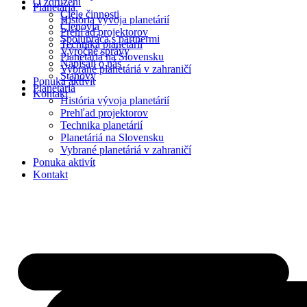
O združení
Planetáriá
Ciele činnosti
História vývoja planetárií
Členovia
Prehľad projektorov
Spolupráca s partnermi
Technika planetárií
Výročné správy
Planetáriá na Slovensku
Napísali o nás
Vybrané planetáriá v zahraničí
Stanovy
Ponuka aktivít
Planetáriá
Kontakt
História vývoja planetárií
Prehľad projektorov
Technika planetárií
Planetáriá na Slovensku
Vybrané planetáriá v zahraničí
Ponuka aktivít
Kontakt