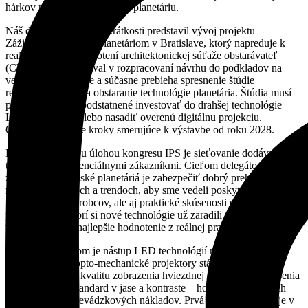
hárkov pre demonštrátorov v planetáriu.
Náš druhý príspevok v krátkosti predstavil vývoj projektu
Zážitkového centra s planetáriom v Bratislave, ktorý napreduje k
realizácii. Po vyhodnotení architektonickej súťaže obstarávateľ
(CVTI SR) pokračoval v rozpracovaní návrhu do podkladov na
verejné obstarávanie a súčasne prebieha spresnenie štúdie
realizovateľnosti na obstaranie technológie planetária. Štúdia musí
preukázať, či je opodstatnené investovať do drahšej technológie
LED obrazovky alebo nasadiť overenú digitálnu projekciu.
Očakávame ďalšie kroky smerujúce k výstavbe od roku 2028.
Ďalšou podstatnou úlohou kongresu IPS je sieťovanie dodávateľov
technológie s potenciálnymi zákazníkmi. Cieľom delegátov
združenia Slovenské planetáriá je zabezpečiť dobrý prehľad o
nových produktoch a trendoch, aby sme vedeli poskytnúť odborné
informácie od výrobcov, ale aj praktické skúsenosti od
používateľov, ktorí si nové technológie už zaradili do prevádzky a
vedia k nim dať najlepšie hodnotenie z reálnej praxe.
Výrazným trendom je nástup LED technológií na kupolách
planetárií. Hoci opto-mechanické projektory stále ponúkajú
bezkonkurenčnú kvalitu zobrazenia hviezdnej oblohy, LED riešenia
prinášajú nový štandard v jase a kontraste – hoci za cenu vyšších
investičných a prevádzkových nákladov. Prvá takáto inštalácia je v