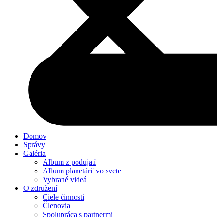
Domov
Správy
Galéria
Album z podujatí
Album planetárií vo svete
Vybrané videá
O združení
Ciele činnosti
Členovia
Spolupráca s partnermi