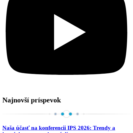
Najnovší príspevok
Naša účasť na konferencii IPS 2026: Trendy a