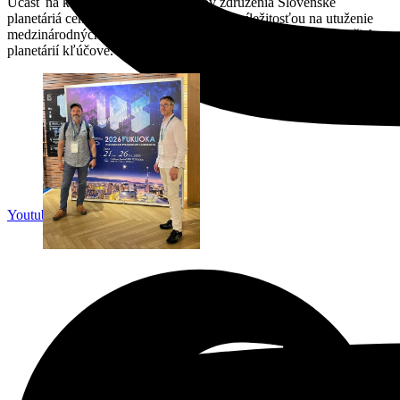
Účasť na konferencii bola pre členov združenia Slovenské
planetáriá cenným zdrojom informácií a príležitosťou na utuženie
medzinárodných odborných kontaktov, ktoré sú pre rozvoj našich
planetárií kľúčové.
Youtube