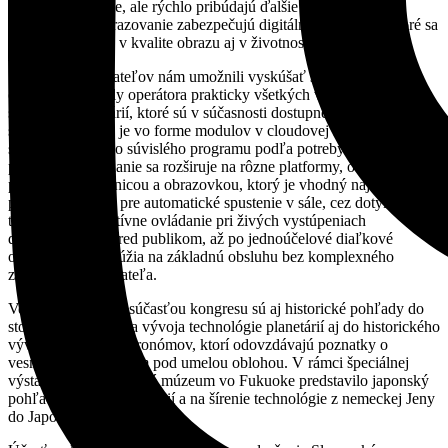
planetáriu v Prahe, ale rýchlo pribúdajú ďalšie po celom svete.
Univerzálne zobrazovanie zabezpečujú digitálne projektory, ktoré sa
neustále zlepšujú v kvalite obrazu aj v životnosti.
Stánky vystavovateľov nám umožnili vyskúšať si praktické
ovládanie konzoly operátora prakticky všetkých významných
systémov planetárií, ktoré sú v súčasnosti dostupné. Vidieť trend, že
stále viac obsahu je vo forme modulov v cloudovej knižnici, odkiaľ
sa dajú skladať do súvislého programu podľa potreby dramaturgie
programu. Ovládanie sa rozširuje na rôzne platformy, od klasického
počítača s klávesnicou a obrazovkou, ktorý je vhodný najmä na
prípravu skriptov pre automatické spustenie v sále, cez dotykové
tablety na interaktívne ovládanie pri živých vystúpeniach
demonštrátorov pred publikom, až po jednoúčelové diaľkové
ovládače, ktoré slúžia na základnú obsluhu bez komplexného
zaškolenia používateľa.
Veľmi zaujímavou súčasťou kongresu sú aj historické pohľady do
storočnej minulosti a vývoja technológie planetárií aj do historického
vývoja komunity astronómov, ktorí odovzdávajú poznatky o
vesmíre návštevníkom pod umelou oblohou. V rámci špeciálnej
výstavy nám Technické múzeum vo Fukuoke predstavilo japonský
pohľad na vývoj planetárií a na šírenie technológie z nemeckej Jeny
do Japonska.