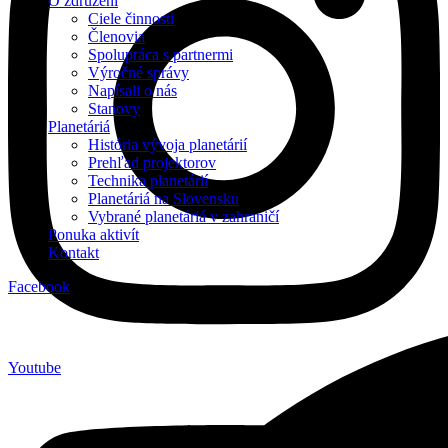
O združení
Ciele činnosti
Členovia
Spolupráca s partnermi
Výročné správy
Napísali o nás
Stanovy
Planetáriá
História vývoja planetárií
Prehľad projektorov
Technika planetárií
Planetáriá na Slovensku
Vybrané planetáriá v zahraničí
Ponuka aktivít
Kontakt
Facebook
Youtube