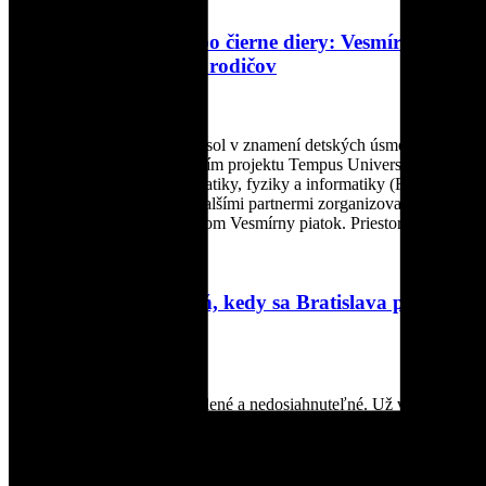
Čítať viac »
Od ananásovej pizze po čierne diery: Vesmírny
piatok nadchol deti aj rodičov
24. marca 2026
Piatok 13. marca 2026 sa niesol v znamení detských úsmevov a
témy vesmíru. Organizačný tím projektu Tempus Universum v
spolupráci s Fakultou matematiky, fyziky a informatiky (FMFI)
Univerzity Komenského a ďalšími partnermi zorganizoval
vzdelávacie podujatie s názvom Vesmírny piatok. Priestory
Čítať viac »
Vesmírny piatok – Deň, kedy sa Bratislava priblíži
ku hviezdam
4. marca 2026
Vesmír nie je len niečo vzdialené a nedosiahnuteľné. Už v marci
2026 sa o tom budete môcť presvedčiť na vlastné oči a dokonca si
na kúsok z neho siahnuť. Združenie Slovenské planetáriá v
spolupráci s partnermi pripravuje výnimočné podujatie Vesmírny