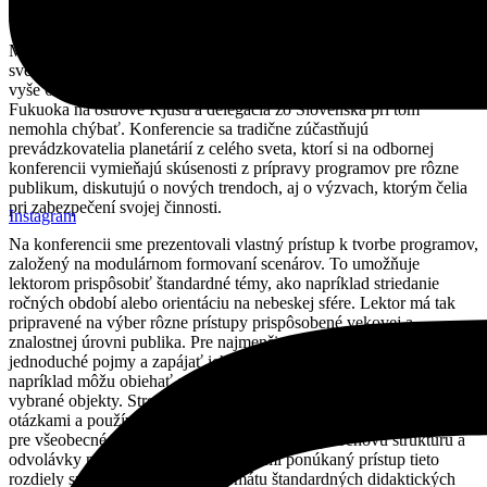
Čítať viac »
Medzinárodná asociácia planetárií (IPS) organizuje každý druhý rok
svetovú konferenciu pre odborníkov na planetáriá. Tento rok sa zišlo
vyše 600 účastníkov na pozvanie japonských kolegov v meste
Fukuoka na ostrove Kjúšú a delegácia zo Slovenska pri tom
nemohla chýbať. Konferencie sa tradične zúčastňujú
prevádzkovatelia planetárií z celého sveta, ktorí si na odbornej
konferencii vymieňajú skúsenosti z prípravy programov pre rôzne
publikum, diskutujú o nových trendoch, aj o výzvach, ktorým čelia
pri zabezpečení svojej činnosti.
Instagram
Na konferencii sme prezentovali vlastný prístup k tvorbe programov,
založený na modulárnom formovaní scenárov. To umožňuje
lektorom prispôsobiť štandardné témy, ako napríklad striedanie
ročných období alebo orientáciu na nebeskej sfére. Lektor má tak
pripravené na výber rôzne prístupy prispôsobené vekovej a
znalostnej úrovni publika. Pre najmenšie deti je dôležité používať
jednoduché pojmy a zapájať ich aj formou pohybových aktivít,
napríklad môžu obiehať ako planéty alebo ukazovať prstom na
vybrané objekty. Stredoškolské publikum je potrebné zapájať
otázkami a používať pri tom terminológiu podľa školských osnov. A
pre všeobecné publikum je vhodné využívať príbehovú štruktúru a
odvolávky na kultúrne fenomény. Nami ponúkaný prístup tieto
rozdiely spája do praktického formátu štandardných didaktických