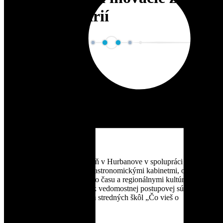
sveta planetárií
Ďalšie články
„Čo vieš o hviezdach?“ Krajské kolo Bratislavského
kraja 2026
24. marca 2026
Slovenská ústredná hvezdáreň v Hurbanove v spolupráci s
hvezdárňami a planetáriami, astronomickými kabinetmi, osvetovými
strediskami, centrami voľného času a regionálnymi kultúrnymi
centrami vyhlasuje 36. ročník vedomostnej postupovej súťaže pre
žiačky a žiakov základných a stredných škôl „Čo vieš o
hviezdach?“. Súťaž