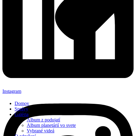
Instagram
Domov
Správy
Galéria
Album z podujatí
Album planetárií vo svete
Vybrané videá