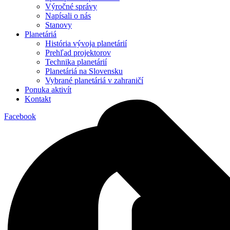
Výročné správy
Napísali o nás
Stanovy
Planetáriá
História vývoja planetárií
Prehľad projektorov
Technika planetárií
Planetáriá na Slovensku
Vybrané planetáriá v zahraničí
Ponuka aktivít
Kontakt
Facebook