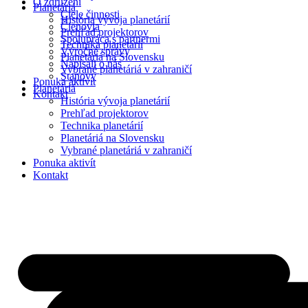
O združení
Planetáriá
Ciele činnosti
História vývoja planetárií
Členovia
Prehľad projektorov
Spolupráca s partnermi
Technika planetárií
Výročné správy
Planetáriá na Slovensku
Napísali o nás
Vybrané planetáriá v zahraničí
Stanovy
Ponuka aktivít
Planetáriá
Kontakt
História vývoja planetárií
Prehľad projektorov
Technika planetárií
Planetáriá na Slovensku
Vybrané planetáriá v zahraničí
Ponuka aktivít
Kontakt