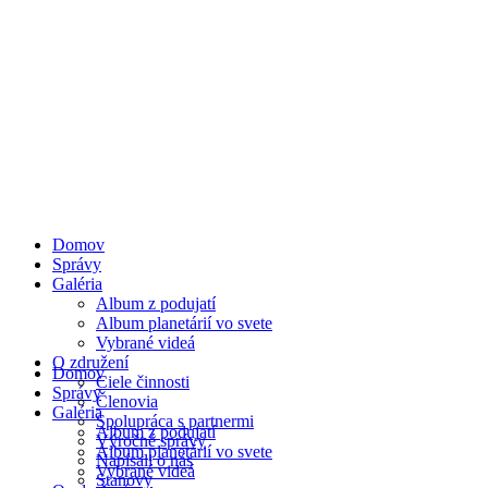
Domov
Správy
Galéria
Album z podujatí
Album planetárií vo svete
Vybrané videá
O združení
Domov
Ciele činnosti
Správy
Členovia
Galéria
Spolupráca s partnermi
Album z podujatí
Výročné správy
Album planetárií vo svete
Napísali o nás
Vybrané videá
Stanovy