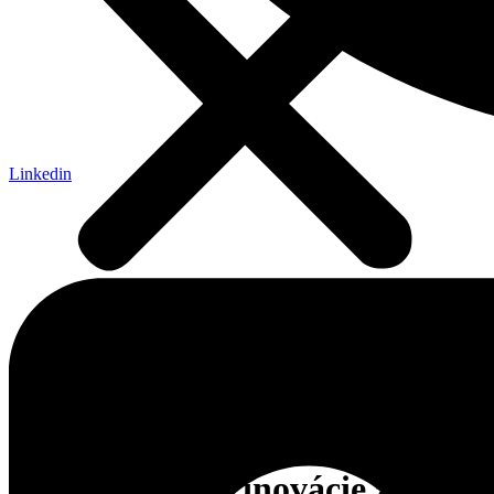
Linkedin
Domovská stránka
»
Správy
»
Naše aktivity
»
Naša účasť na
konferencii IPS 2026: Trendy a inovácie zo sveta planetárií
Naša účasť na konferencii IPS
2026: Trendy a inovácie zo