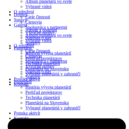
Album planetárií vo svete
Preskočiť
Vybrané videá
na
O združení
Domov
obsah
Ciele činnosti
Správy
Členovia
Galéria
Spolupráca s partnermi
Album z podujatí
Výročné správy
Album planetárií vo svete
Napísali o nás
Vybrané videá
Stanovy
O združení
Planetáriá
Ciele činnosti
História vývoja planetárií
Členovia
Prehľad projektorov
Spolupráca s partnermi
Technika planetárií
Výročné správy
Planetáriá na Slovensku
Napísali o nás
Vybrané planetáriá v zahraničí
Stanovy
Ponuka aktivít
Planetáriá
Kontakt
História vývoja planetárií
Prehľad projektorov
Technika planetárií
Planetáriá na Slovensku
Vybrané planetáriá v zahraničí
Ponuka aktivít
Kontakt