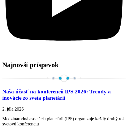
Najnovší príspevok
Naša účasť na konferencii IPS 2026: Trendy a
inovácie zo sveta planetárií
2. júla 2026
Medzinárodná asociácia planetárií (IPS) organizuje každý druhý rok
svetovú konferenciu