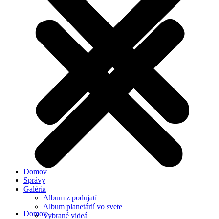
Domov
Správy
Galéria
Album z podujatí
Album planetárií vo svete
Domov
Vybrané videá