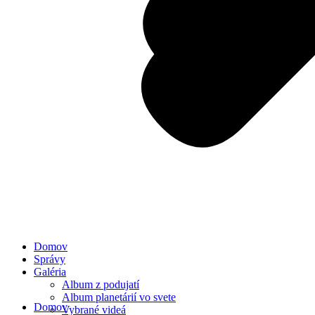
Domov
Správy
Galéria
Album z podujatí
Album planetárií vo svete
Domov
Vybrané videá