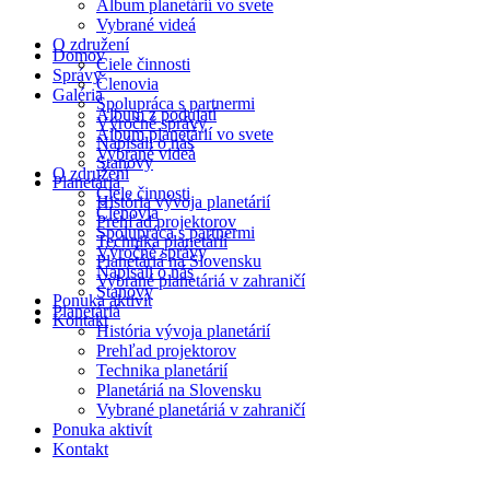
Album planetárií vo svete
Preskočiť
Vybrané videá
na
O združení
Domov
obsah
Ciele činnosti
Správy
Členovia
Galéria
Spolupráca s partnermi
Album z podujatí
Výročné správy
Album planetárií vo svete
Napísali o nás
Vybrané videá
Stanovy
O združení
Planetáriá
Ciele činnosti
História vývoja planetárií
Členovia
Prehľad projektorov
Spolupráca s partnermi
Technika planetárií
Výročné správy
Planetáriá na Slovensku
Napísali o nás
Vybrané planetáriá v zahraničí
Stanovy
Ponuka aktivít
Planetáriá
Kontakt
História vývoja planetárií
Prehľad projektorov
Technika planetárií
Planetáriá na Slovensku
Vybrané planetáriá v zahraničí
Ponuka aktivít
Kontakt