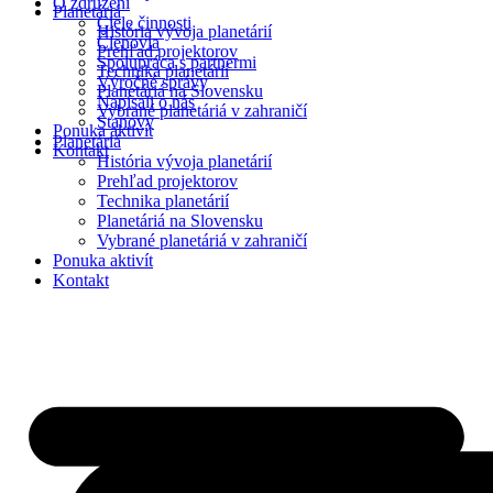
O združení
Planetáriá
Ciele činnosti
História vývoja planetárií
Členovia
Prehľad projektorov
Spolupráca s partnermi
Technika planetárií
Výročné správy
Planetáriá na Slovensku
Napísali o nás
Vybrané planetáriá v zahraničí
Stanovy
Ponuka aktivít
Planetáriá
Kontakt
História vývoja planetárií
Prehľad projektorov
Technika planetárií
Planetáriá na Slovensku
Vybrané planetáriá v zahraničí
Ponuka aktivít
Kontakt