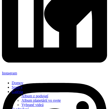
Instagram
Domov
Správy
Galéria
Album z podujatí
Album planetárií vo svete
Vybrané videá