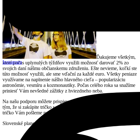
Ďakujeme všetkým,
Instagram
ktorí počas uplynulých týždňov využili možnosť darovať 2% zo
svojich daní nášmu občianskemu združeniu. Ešte nevieme, koľkí ste
túto možnosť využili, ale sme vďační za každé euro. Všetky peniaze
využívame na naplnenie nášho hlavného cieľa – popularizáciu
astronómie, vesmíru a kozmonautiky. Počas celého roka sa snažíme
priniesť Vám nevšedné zážitky z hviezdneho neba.
Na našu podporu môžete prispievať aj počas zvyšku roka napríklad
tým, že si zakúpite tričko s našim logom. Vyberte si Vašu veľkosť a
tričko Vám pošleme na Vašu adresu. Tričko si môžte vybrať
tu
.
Slovenské planetáriá