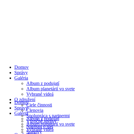
Domov
Správy
Galéria
Album z podujatí
Album planetárií vo svete
Vybrané videá
O združení
Domov
Ciele činnosti
Správy
Členovia
Galéria
Spolupráca s partnermi
Album z podujatí
Výročné správy
Album planetárií vo svete
Napísali o nás
Vybrané videá
Stanovy