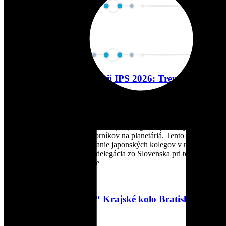
Ďalšie články
Naša účasť na konferencii IPS 2026: Trendy a
inovácie zo sveta planetárií
2. júla 2026
Medzinárodná asociácia planetárií (IPS) organizuje každý druhý rok
svetovú konferenciu pre odborníkov na planetáriá. Tento rok sa zišlo
vyše 600 účastníkov na pozvanie japonských kolegov v meste
Fukuoka na ostrove Kjúšú a delegácia zo Slovenska pri tom
nemohla chýbať. Konferencie
Čítať viac »
„Čo vieš o hviezdach?“ Krajské kolo Bratislavského
kraja 2026