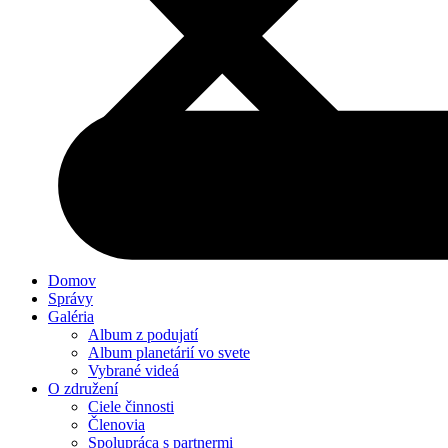
Domov
Správy
Galéria
Album z podujatí
Album planetárií vo svete
Vybrané videá
O združení
Ciele činnosti
Členovia
Spolupráca s partnermi