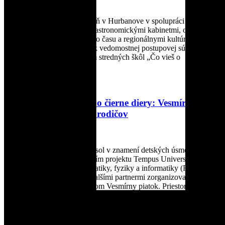
24. marca 2026
Slovenská ústredná hvezdáreň v Hurbanove v spolupráci s
hvezdárňami a planetáriami, astronomickými kabinetmi, osvetovými
strediskami, centrami voľného času a regionálnymi kultúrnymi
centrami vyhlasuje 36. ročník vedomostnej postupovej súťaže pre
žiačky a žiakov základných a stredných škôl „Čo vieš o
hviezdach?“. Súťaž
Čítať viac »
Od ananásovej pizze po čierne diery: Vesmírny
piatok nadchol deti aj rodičov
24. marca 2026
Piatok 13. marca 2026 sa niesol v znamení detských úsmevov a
témy vesmíru. Organizačný tím projektu Tempus Universum v
spolupráci s Fakultou matematiky, fyziky a informatiky (FMFI)
Univerzity Komenského a ďalšími partnermi zorganizoval
vzdelávacie podujatie s názvom Vesmírny piatok. Priestory
Čítať viac »