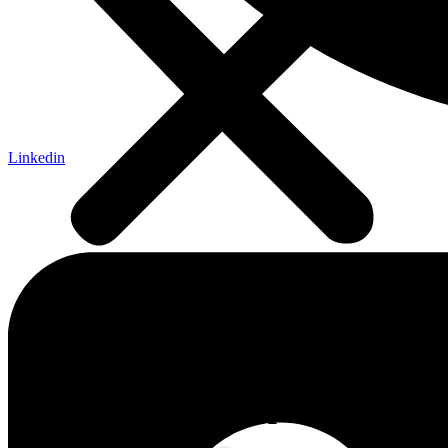
Linkedin
Domovská stránka
»
Správy
»
Naše aktivity
»
Ďakujeme za Vašu
podporu
Ďakujeme za Vašu podporu