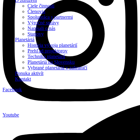
O združení
Ciele činnosti
Členovia
Spolupráca s partnermi
Výročné správy
Napísali o nás
Stanovy
Planetáriá
História vývoja planetárií
Prehľad projektorov
Technika planetárií
Planetáriá na Slovensku
Vybrané planetáriá v zahraničí
Ponuka aktivít
Kontakt
Facebook
Youtube