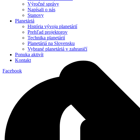
Výročné správy
Napísali o nás
Stanovy
Planetáriá
História vývoja planetárií
Prehľad projektorov
Technika planetárií
Planetáriá na Slovensku
Vybrané planetáriá v zahraničí
Ponuka aktivít
Kontakt
Facebook