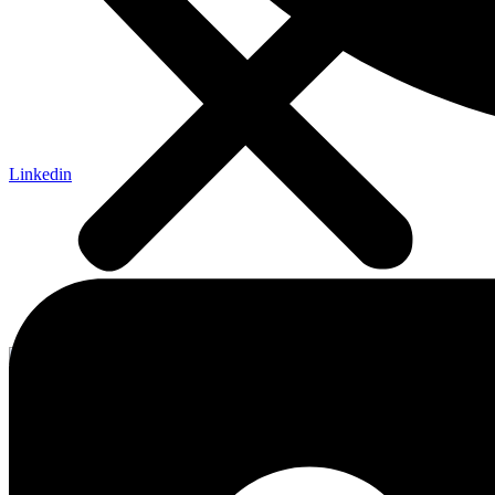
Linkedin
atmosféra
Články