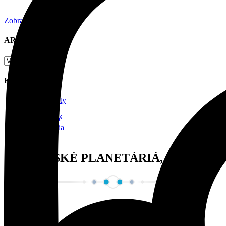
Zobraziť článok
ARCHÍV
Kategórie
Naše aktivity
Návody
Nezaradené
Pozorovania
Správy
SLOVENSKÉ PLANETÁRIÁ, O. Z.