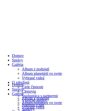
Domov
Správy
Galéria
Album z podujatí
Album planetárií vo svete
Vybrané videá
O združení
Domov
Ciele činnosti
Správy
Členovia
Galéria
Spolupráca s partnermi
Album z podujatí
Výročné správy
Album planetárií vo svete
Napísali o nás
Vybrané videá
Stanovy