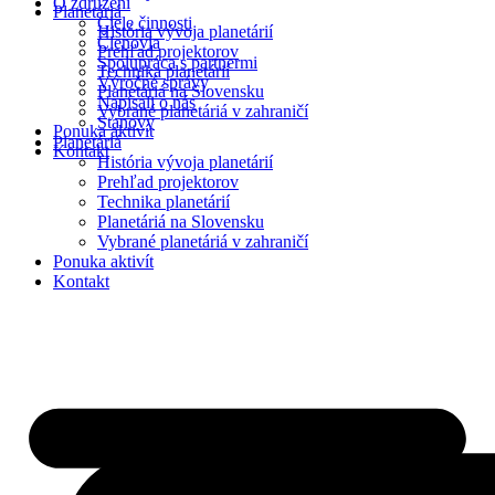
O združení
Planetáriá
Ciele činnosti
História vývoja planetárií
Členovia
Prehľad projektorov
Spolupráca s partnermi
Technika planetárií
Výročné správy
Planetáriá na Slovensku
Napísali o nás
Vybrané planetáriá v zahraničí
Stanovy
Ponuka aktivít
Planetáriá
Kontakt
História vývoja planetárií
Prehľad projektorov
Technika planetárií
Planetáriá na Slovensku
Vybrané planetáriá v zahraničí
Ponuka aktivít
Kontakt