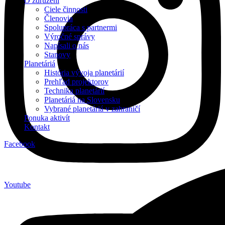
O združení
Ciele činnosti
Členovia
Spolupráca s partnermi
Výročné správy
Napísali o nás
Stanovy
Planetáriá
História vývoja planetárií
Prehľad projektorov
Technika planetárií
Planetáriá na Slovensku
Vybrané planetáriá v zahraničí
Ponuka aktivít
Kontakt
Facebook
Youtube