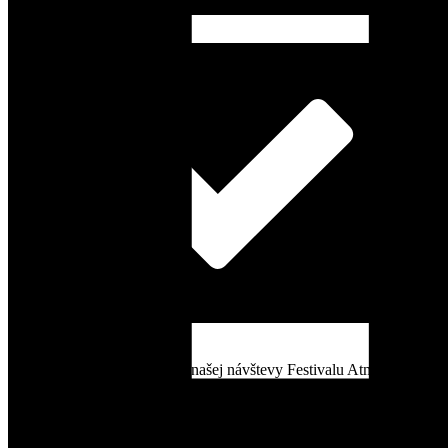
8 augusta, 2022
Napísal som pár postrehov z našej návštevy Festivalu Atmosféra v
piatok 5. augusta. Na festival nás organizátori pozvali, aby sme pre
návštevníkov ...