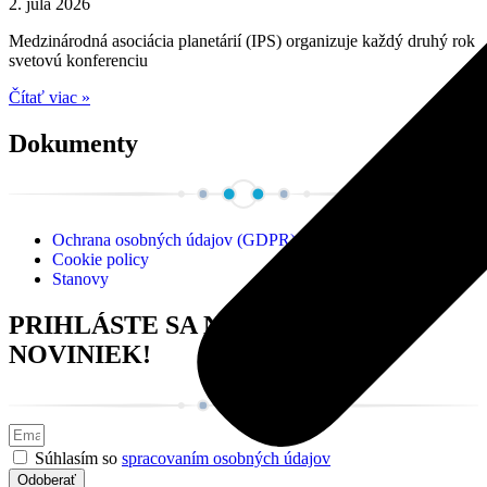
2. júla 2026
Medzinárodná asociácia planetárií (IPS) organizuje každý druhý rok
svetovú konferenciu
Čítať viac »
Dokumenty
Ochrana osobných údajov (GDPR)
Cookie policy
Stanovy
PRIHLÁSTE SA NA ODBER
NOVINIEK!
Súhlasím so
spracovaním osobných údajov
Odoberať