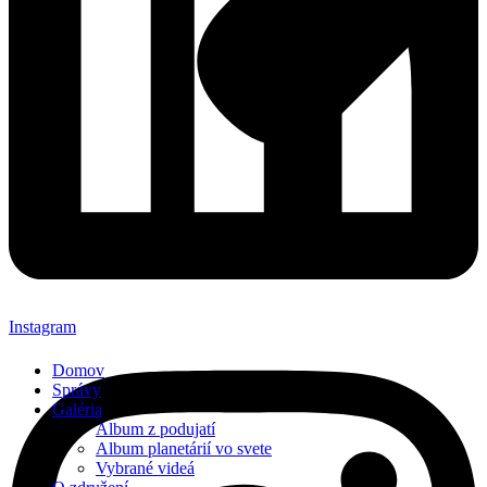
Instagram
Domov
Správy
Galéria
Album z podujatí
Album planetárií vo svete
Vybrané videá