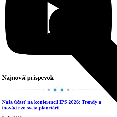
Najnovší príspevok
Naša účasť na konferencii IPS 2026: Trendy a
inovácie zo sveta planetárií