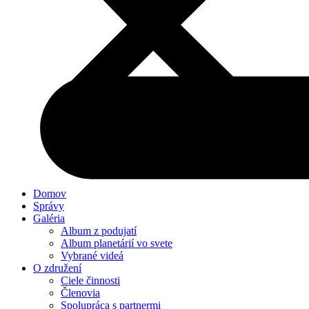
Domov
Správy
Galéria
Album z podujatí
Album planetárií vo svete
Vybrané videá
O združení
Ciele činnosti
Členovia
Spolupráca s partnermi