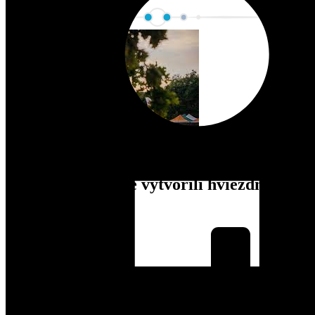
Na Atmosfére sme vytvorili hviezdnu
atmosféru