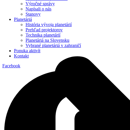
Výročné správy
Napísali o nás
Stanovy
Planetáriá
História vývoja planetárií
Prehľad projektorov
Technika planetárií
Planetáriá na Slovensku
Vybrané planetáriá v zahraničí
Ponuka aktivít
Kontakt
Facebook