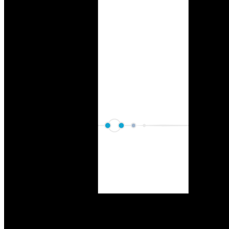
#korona
Články