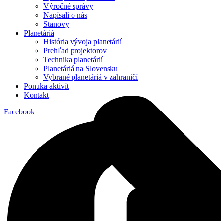
Výročné správy
Napísali o nás
Stanovy
Planetáriá
História vývoja planetárií
Prehľad projektorov
Technika planetárií
Planetáriá na Slovensku
Vybrané planetáriá v zahraničí
Ponuka aktivít
Kontakt
Facebook