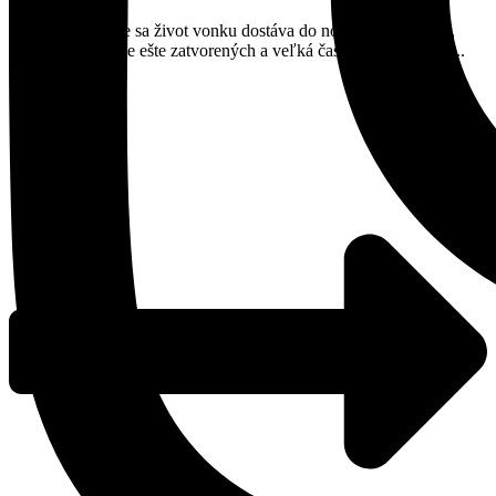
Aj keď sa zdá, že sa život vonku dostáva do normálnych koľají,
veľa prevádzok je ešte zatvorených a veľká časť občanov trávi ...