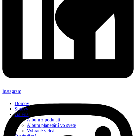
Instagram
Domov
Správy
Galéria
Album z podujatí
Album planetárií vo svete
Vybrané videá