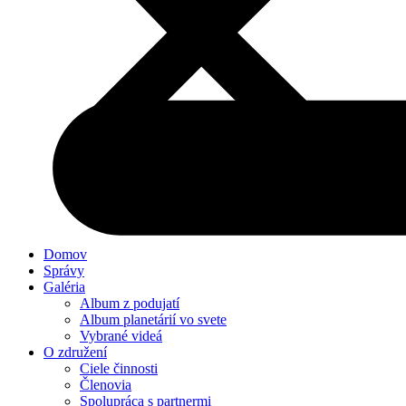
Domov
Správy
Galéria
Album z podujatí
Album planetárií vo svete
Vybrané videá
O združení
Ciele činnosti
Členovia
Spolupráca s partnermi