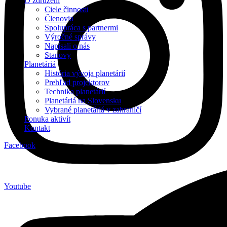
O združení
Ciele činnosti
Členovia
Spolupráca s partnermi
Výročné správy
Napísali o nás
Stanovy
Planetáriá
História vývoja planetárií
Prehľad projektorov
Technika planetárií
Planetáriá na Slovensku
Vybrané planetáriá v zahraničí
Ponuka aktivít
Kontakt
Facebook
Youtube