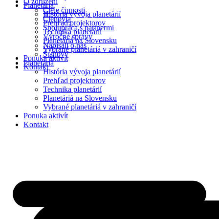
O združení
Planetáriá
Ciele činnosti
História vývoja planetárií
Členovia
Prehľad projektorov
Spolupráca s partnermi
Technika planetárií
Výročné správy
Planetáriá na Slovensku
Napísali o nás
Vybrané planetáriá v zahraničí
Stanovy
Ponuka aktivít
Planetáriá
Kontakt
História vývoja planetárií
Prehľad projektorov
Technika planetárií
Planetáriá na Slovensku
Vybrané planetáriá v zahraničí
Ponuka aktivít
Kontakt