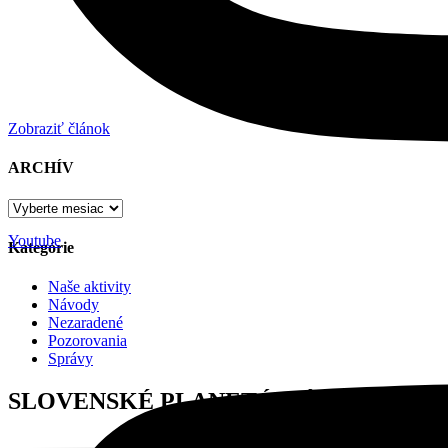
Zobraziť článok
ARCHÍV
Youtube
Kategórie
Naše aktivity
Návody
Nezaradené
Pozorovania
Správy
SLOVENSKÉ PLANETÁRIÁ, O. Z.