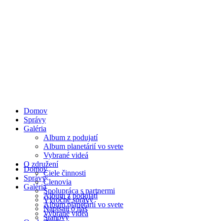
Domov
Správy
Galéria
Album z podujatí
Album planetárií vo svete
Vybrané videá
O združení
Domov
Ciele činnosti
Správy
Členovia
Galéria
Spolupráca s partnermi
Album z podujatí
Výročné správy
Album planetárií vo svete
Napísali o nás
Vybrané videá
Stanovy