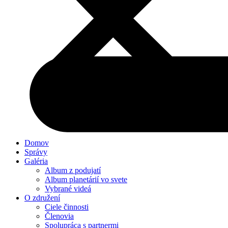
Domov
Správy
Galéria
Album z podujatí
Album planetárií vo svete
Vybrané videá
O združení
Ciele činnosti
Členovia
Spolupráca s partnermi