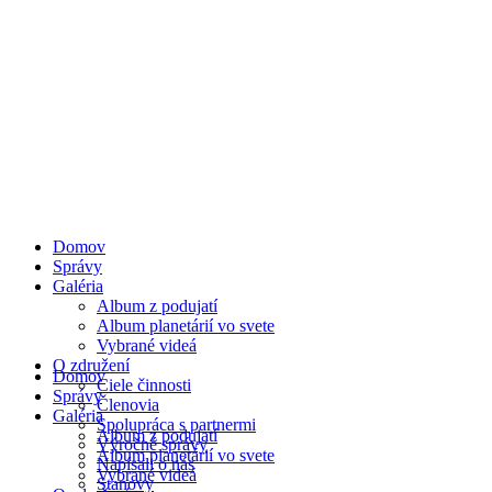
Domov
Správy
Galéria
Album z podujatí
Album planetárií vo svete
Vybrané videá
O združení
Domov
Ciele činnosti
Správy
Členovia
Galéria
Spolupráca s partnermi
Album z podujatí
Výročné správy
Album planetárií vo svete
Napísali o nás
Vybrané videá
Stanovy