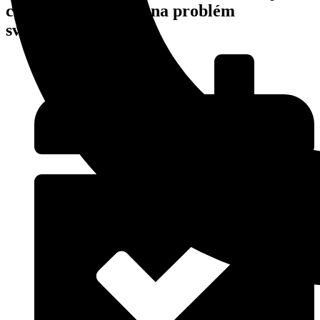
cieľom je upozoniť na problém
svetelného smogu