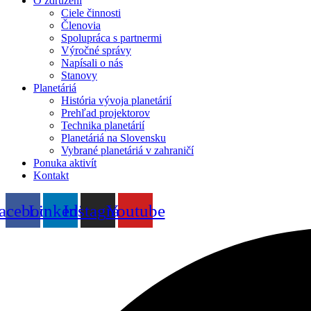
O združení
Ciele činnosti
Členovia
Spolupráca s partnermi
Výročné správy
Napísali o nás
Stanovy
Planetáriá
História vývoja planetárií
Prehľad projektorov
Technika planetárií
Planetáriá na Slovensku
Vybrané planetáriá v zahraničí
Ponuka aktivít
Kontakt
acebook
Linkedin
Instagram
Youtube