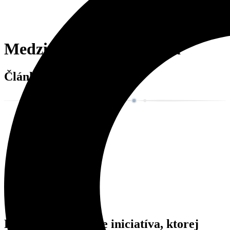
Medzinárodný deň svetla
Články
Dark skies for all je iniciatíva, ktorej