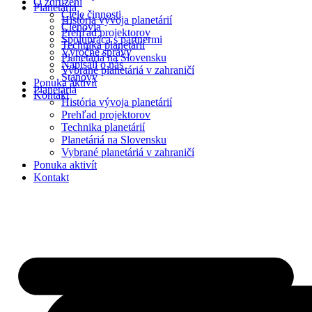
O združení
Planetáriá
Ciele činnosti
História vývoja planetárií
Členovia
Prehľad projektorov
Spolupráca s partnermi
Technika planetárií
Výročné správy
Planetáriá na Slovensku
Napísali o nás
Vybrané planetáriá v zahraničí
Stanovy
Ponuka aktivít
Planetáriá
Kontakt
História vývoja planetárií
Prehľad projektorov
Technika planetárií
Planetáriá na Slovensku
Vybrané planetáriá v zahraničí
Ponuka aktivít
Kontakt