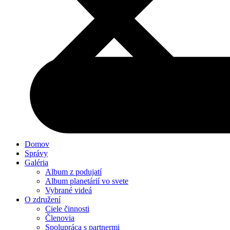
Domov
Správy
Galéria
Album z podujatí
Album planetárií vo svete
Vybrané videá
O združení
Ciele činnosti
Členovia
Spolupráca s partnermi