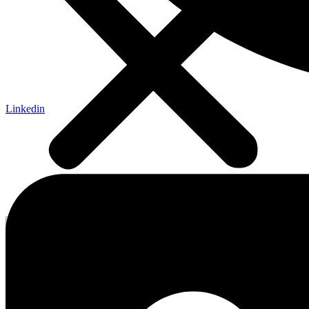
Linkedin
Quebec
Články