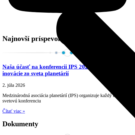
Najnovší príspevok
Naša účasť na konferencii IPS 2026: Trendy a
inovácie zo sveta planetárií
2. júla 2026
Medzinárodná asociácia planetárií (IPS) organizuje každý druhý rok
svetovú konferenciu
Čítať viac »
Dokumenty