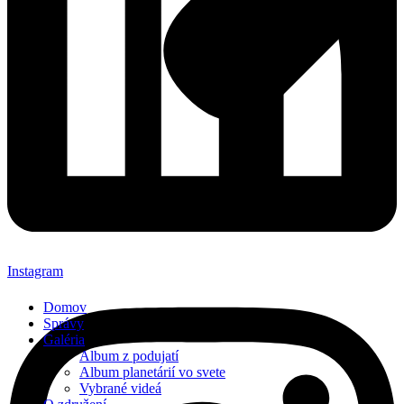
Instagram
Domov
Správy
Galéria
Album z podujatí
Album planetárií vo svete
Vybrané videá