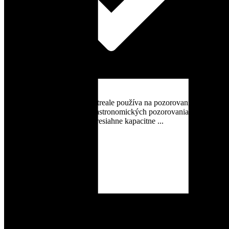
27 novembra, 2018
Unikátne planetárium v Montreale používa na pozorovanie nočnej
oblohy rozšírenú realitu. Pri astronomických pozorovaniach sa často
stáva, že záujem verejnosti presiahne kapacitne ...