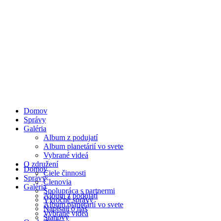
Domov
Správy
Galéria
Album z podujatí
Album planetárií vo svete
Vybrané videá
O združení
Domov
Ciele činnosti
Správy
Členovia
Galéria
Spolupráca s partnermi
Album z podujatí
Výročné správy
Album planetárií vo svete
Napísali o nás
Vybrané videá
Stanovy