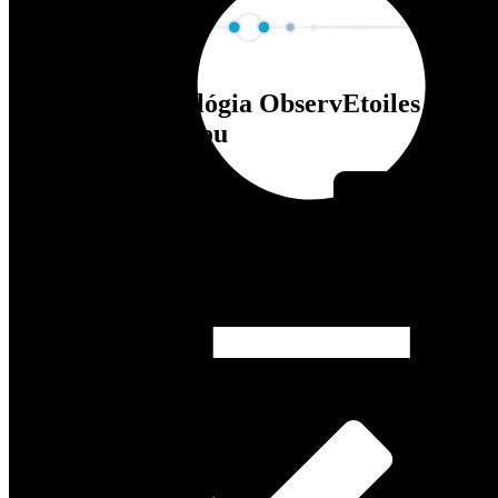
Unikátna technológia ObservEtoiles s
rozšírenou realitou