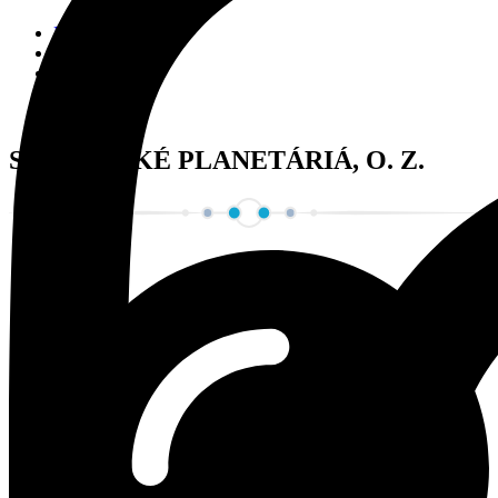
Naše aktivity
Návody
Nezaradené
Pozorovania
Správy
SLOVENSKÉ PLANETÁRIÁ, O. Z.