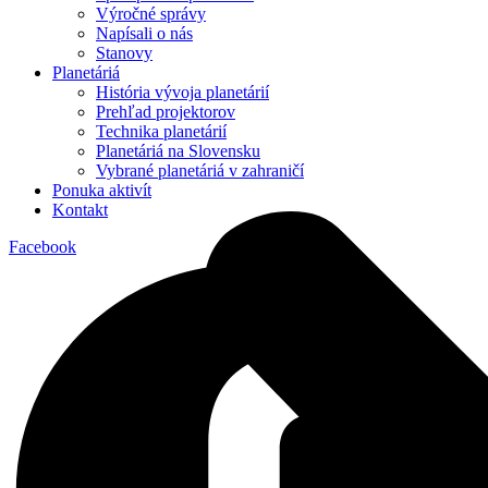
Výročné správy
Napísali o nás
Stanovy
Planetáriá
História vývoja planetárií
Prehľad projektorov
Technika planetárií
Planetáriá na Slovensku
Vybrané planetáriá v zahraničí
Ponuka aktivít
Kontakt
Facebook