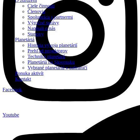
O združení
Ciele činnosti
Členovia
Spolupráca s partnermi
Výročné správy
Napísali o nás
Stanovy
Planetáriá
História vývoja planetárií
Prehľad projektorov
Technika planetárií
Planetáriá na Slovensku
Vybrané planetáriá v zahraničí
Ponuka aktivít
Kontakt
Facebook
Youtube