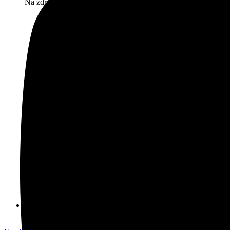
Na združenie: 0904 393 859
info@planetaria.sk