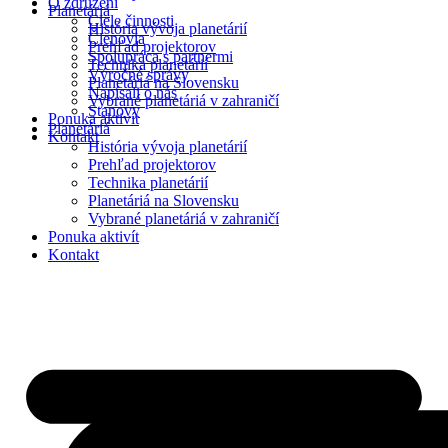
O združení
Planetáriá
Ciele činnosti
História vývoja planetárií
Členovia
Prehľad projektorov
Spolupráca s partnermi
Technika planetárií
Výročné správy
Planetáriá na Slovensku
Napísali o nás
Vybrané planetáriá v zahraničí
Stanovy
Ponuka aktivít
Planetáriá
Kontakt
História vývoja planetárií
Prehľad projektorov
Technika planetárií
Planetáriá na Slovensku
Vybrané planetáriá v zahraničí
Ponuka aktivít
Kontakt