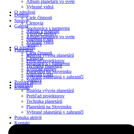
Album planetárií vo svete
Preskočiť
Vybrané videá
na
O združení
Domov
obsah
Ciele činnosti
Správy
Členovia
Galéria
Spolupráca s partnermi
Album z podujatí
Výročné správy
Album planetárií vo svete
Napísali o nás
Vybrané videá
Stanovy
O združení
Planetáriá
Ciele činnosti
História vývoja planetárií
Členovia
Prehľad projektorov
Spolupráca s partnermi
Technika planetárií
Výročné správy
Planetáriá na Slovensku
Napísali o nás
Vybrané planetáriá v zahraničí
Stanovy
Ponuka aktivít
Planetáriá
Kontakt
História vývoja planetárií
Prehľad projektorov
Technika planetárií
Planetáriá na Slovensku
Vybrané planetáriá v zahraničí
Ponuka aktivít
Kontakt