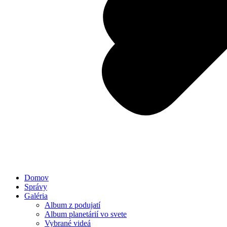
Domov
Správy
Galéria
Album z podujatí
Album planetárií vo svete
Vybrané videá