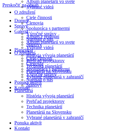
Album planetárií vo svete
Preskočiť na obsah
Vybrané videá
O združení
Ciele činnosti
Domov
Členovia
Správy
Spolupráca s partnermi
Galéria
Výročné správy
Album z podujatí
Napísali o nás
Album planetárií vo svete
Stanovy
Vybrané videá
Planetáriá
O združení
História vývoja planetárií
Ciele činnosti
Prehľad projektorov
Členovia
Technika planetárií
Spolupráca s partnermi
Planetáriá na Slovensku
Výročné správy
Vybrané planetáriá v zahraničí
Napísali o nás
Ponuka aktivít
Stanovy
Kontakt
Planetáriá
História vývoja planetárií
Prehľad projektorov
Technika planetárií
Planetáriá na Slovensku
Vybrané planetáriá v zahraničí
Ponuka aktivít
Kontakt